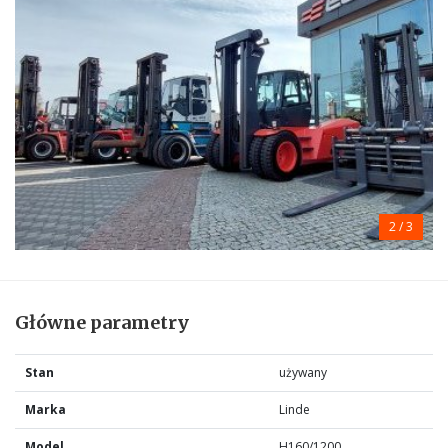
2
/ 3
Główne parametry
Stan
używany
Marka
Linde
Model
H160/1200