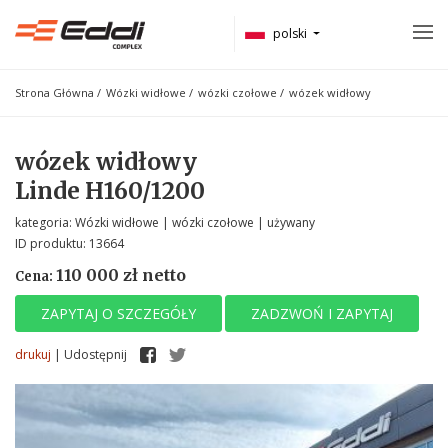
polski
Strona Główna
/
Wózki widłowe
/
wózki czołowe
/
wózek widłowy
wózek widłowy
Linde H160/1200
kategoria: Wózki widłowe | wózki czołowe | używany
ID produktu: 13664
110 000 zł netto
Cena:
ZAPYTAJ O SZCZEGÓŁY
ZADZWOŃ I ZAPYTAJ
drukuj
|
Udostępnij