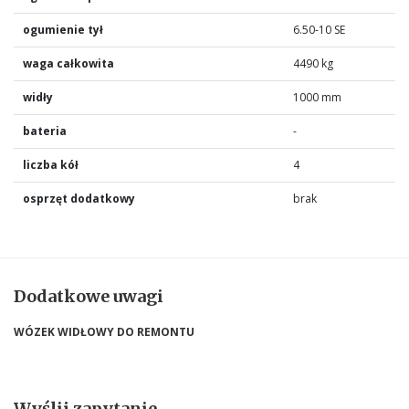
ogumienie tył
6.50-10 SE
waga całkowita
4490 kg
widły
1000 mm
bateria
-
liczba kół
4
osprzęt dodatkowy
brak
Dodatkowe uwagi
WÓZEK WIDŁOWY DO REMONTU
Wyślij zapytanie