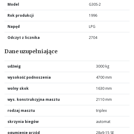
Model
G30S-2
Rok produkcji
1996
Napęd
LPG
Odczyt z licznika
2704
Dane uzupełniające
udźwig
3000 kg
wysokość podnoszenia
4700 mm
wolny skok
1630 mm
wys. konstrukcyjna masztu
2110 mm
rodzaj masztu
triplex
skrzynia biegów
automat
ogumienie przód
28x9-15 SE