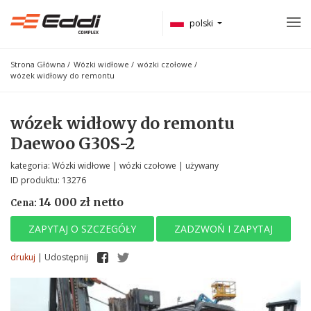
polski
Strona Główna
/
Wózki widłowe
/
wózki czołowe
/
wózek widłowy do remontu
wózek widłowy do remontu
Daewoo G30S-2
kategoria: Wózki widłowe | wózki czołowe | używany
ID produktu: 13276
14 000 zł netto
Cena:
ZAPYTAJ O SZCZEGÓŁY
ZADZWOŃ I ZAPYTAJ
drukuj
|
Udostępnij